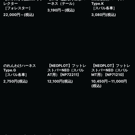
レクター
ーネス（テール）
Type.K
［フォレスター］
［スバル各車］
3,190
円
～
(税込)
22,000
円
～
(税込)
3,080
円
(税込)
のれんわけハーネス
【NEOPLOT】フットレ
【NEOPLOT】フットレ
Type.G
ストバーNEO（スバル
ストバーNEO（スバル
［スバル各車］
AT用）
[
NP72211
]
MT用）
[
NP71210
]
2,750
円
(税込)
12,100
円
(税込)
10,450
円
～11,000
円
(税込)