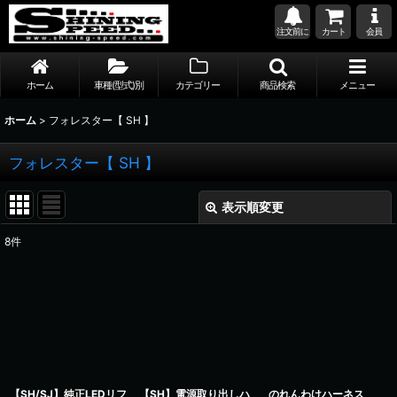
注文前に
カート
会員
ホーム
車種(型式)別
カテゴリー
商品検索
メニュー
ホーム
>
フォレスター【 SH 】
フォレスター【 SH 】
表示順変更
閉じる
8
件
表示数
:
並び順
:
絞り込む
【SH/SJ】純正LEDリフ
【SH】電源取り出しハ
のれんわけハーネス