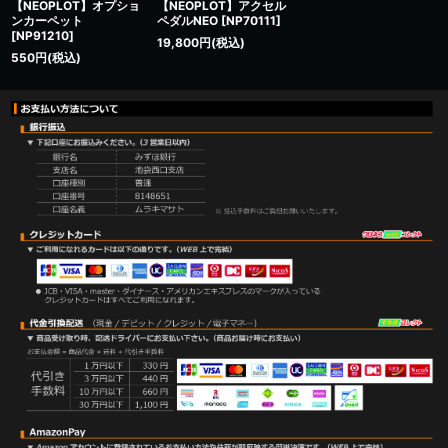
【NEOPLOT】オプショ
【NEOPLOT】アクセル
ンカーペット
ペダルNEO
[
NP70111
]
[
NP91210
]
19,800
円
(税込)
550
円
(税込)