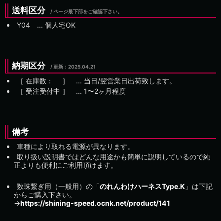
送料区分
/ ページ最下部をご確認下さい。
Y04 ... 個人宅OK
納期区分
/ 更新：
［ 在庫数： ］ ... 当日/翌営業日出荷致します。
［ 受注受付中 ］ ...
備考
車種により取れる電源が異なります。
取り扱い説明書ではどんな用途かも簡単に説明しているので純
正よりも便利にご利用頂けます。
数珠繋ぎ用（一般用）の「
のれんわけハーネスType.K
」は下記
からご購入下さい。
→
https://shining-speed.ocnk.net/product/141