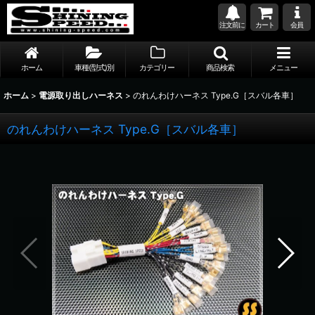
注文前に
カート
会員
ホーム
車種(型式)別
カテゴリー
商品検索
メニュー
ホーム
>
電源取り出しハーネス
>
のれんわけハーネス Type.G［スバル各車］
のれんわけハーネス Type.G［スバル各車］