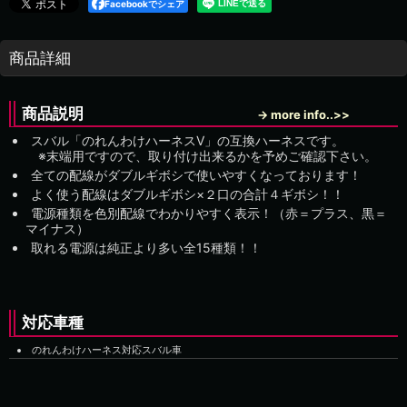
Facebookでシェア
商品詳細
商品説明
→ more info..>>
スバル「のれんわけハーネスV」の互換ハーネスです。
※末端用ですので、取り付け出来るかを予めご確認下さい。
全ての配線がダブルギボシで使いやすくなっております！
よく使う配線はダブルギボシ×２口の合計４ギボシ！！
電源種類を色別配線でわかりやすく表示！（赤＝プラス、黒＝
マイナス）
取れる電源は純正より多い全15種類！！
対応車種
のれんわけハーネス対応スバル車