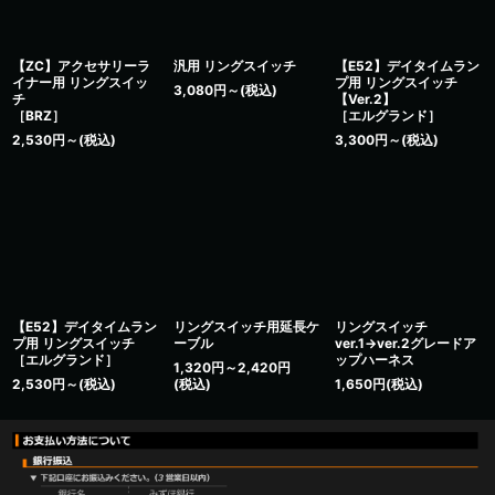
【ZC】アクセサリーラ
汎用 リングスイッチ
【E52】デイタイムラン
イナー用 リングスイッ
プ用 リングスイッチ
3,080
円
～
(税込)
チ
【Ver.2】
［BRZ］
［エルグランド］
2,530
円
～
(税込)
3,300
円
～
(税込)
【E52】デイタイムラン
リングスイッチ用延長ケ
リングスイッチ
プ用 リングスイッチ
ーブル
ver.1→ver.2グレードア
［エルグランド］
ップハーネス
1,320
円
～2,420
円
2,530
円
～
(税込)
(税込)
1,650
円
(税込)