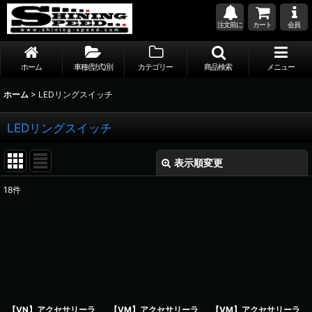
注文前に
カート
会員
ホーム
車種(型式)別
カテゴリー
商品検索
メニュー
ホーム
>
LEDリングスイッチ
LEDリングスイッチ
表示順変更
閉じる
18
件
サブカテゴリ
:
表示数
:
並び順
:
【VN】アクセサリーラ
【VM】アクセサリーラ
【VM】アクセサリーラ