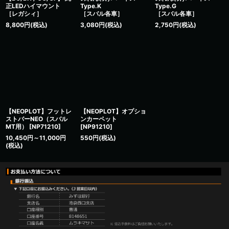
正LEDハイマウント
Type.K
Type.G
［レガシィ］
［スバル各車］
［スバル各車］
8,800
円
(税込)
3,080
円
(税込)
2,750
円
(税込)
【NEOPLOT】フットレ
【NEOPLOT】オプショ
ストバーNEO（スバル
ンカーペット
MT用）
[
NP71210
]
[
NP91210
]
10,450
円
～11,000
円
550
円
(税込)
(税込)