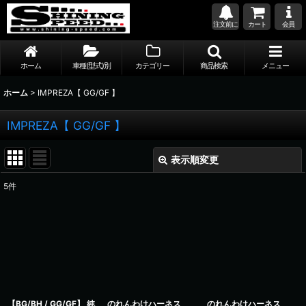
注文前に
カート
会員
ホーム
車種(型式)別
カテゴリー
商品検索
メニュー
ホーム
>
IMPREZA【 GG/GF 】
IMPREZA【 GG/GF 】
表示順変更
閉じる
5
件
表示数
:
並び順
:
絞り込む
【BG/BH / GG/GF】 純
のれんわけハーネス
のれんわけハーネス