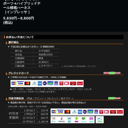
ポーツ→ハイブリッドテ
ール移植ハーネス
［インプレッサ ］
5,830
円
～6,600
円
(税込)