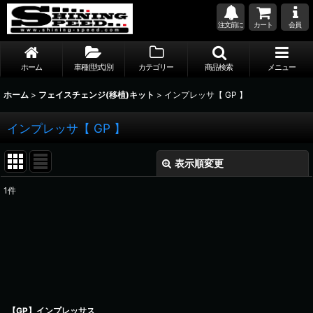
注文前に
カート
会員
ホーム
車種(型式)別
カテゴリー
商品検索
メニュー
ホーム
>
フェイスチェンジ(移植)キット
>
インプレッサ【 GP 】
インプレッサ【 GP 】
表示順変更
閉じる
1
件
表示数
:
並び順
:
絞り込む
【GP】インプレッサス