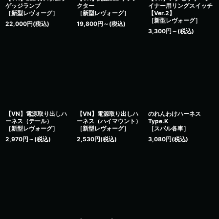
ゲッジランプ
クター
イナー用リングスイッチ
［新型レヴォーグ］
［新型レヴォーグ］
【Ver.2】
［新型レヴォーグ］
22,000
円
(税込)
19,800
円
～
(税込)
3,300
円
～
(税込)
【VN】電源取り出しハ
【VN】電源取り出しハ
のれんわけハーネス
ーネス（テール）
ーネス（ハイマウント）
Type.K
［新型レヴォーグ］
［新型レヴォーグ］
［スバル各車］
2,970
円
～
(税込)
2,530
円
(税込)
3,080
円
(税込)