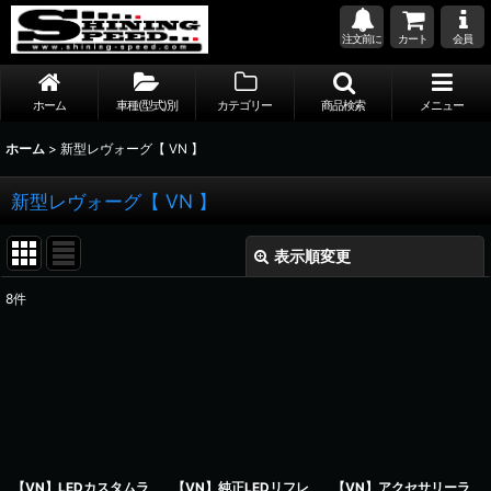
注文前に
カート
会員
ホーム
車種(型式)別
カテゴリー
商品検索
メニュー
ホーム
>
新型レヴォーグ【 VN 】
新型レヴォーグ【 VN 】
表示順変更
閉じる
8
件
表示数
:
並び順
:
絞り込む
【VN】LEDカスタムラ
【VN】純正LEDリフレ
【VN】アクセサリーラ