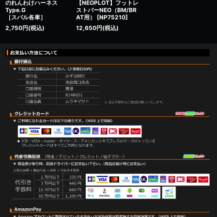
のれんわけハーネス
【NEOPLOT】フットレ
Type.G
ストバーNEO（BM/BR
［スバル各車］
AT用）
[
NP75210
]
2,750
円
(税込)
12,650
円
(税込)