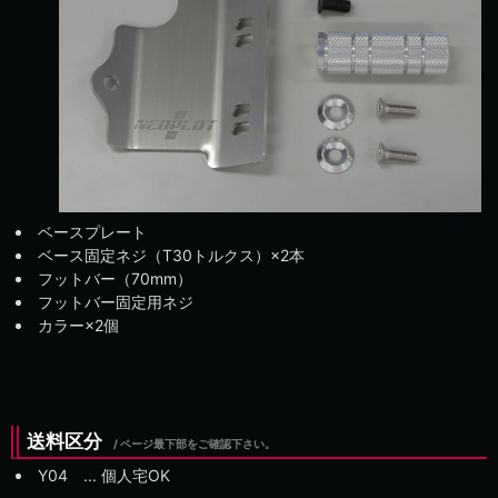
ベースプレート
ベース固定ネジ（T30トルクス）×2本
フットバー（70mm）
フットバー固定用ネジ
カラー×2個
送料区分
/ ページ最下部をご確認下さい。
Y04 ... 個人宅OK