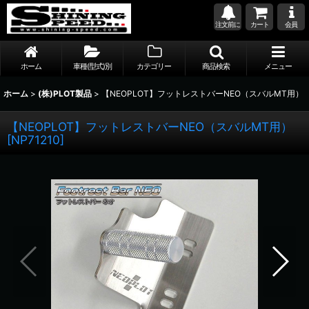
注文前に
カート
会員
ホーム
車種(型式)別
カテゴリー
商品検索
メニュー
ホーム
>
(株)PLOT製品
>
【NEOPLOT】フットレストバーNEO（スバルMT用）
【NEOPLOT】フットレストバーNEO（スバルMT用）
[
NP71210
]