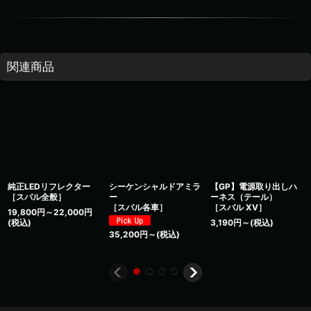
関連商品
純正LEDリフレクター
シーケンシャルドアミラ
【GP】電源取り出しハ
［スバル全般］
ー
ーネス（テール）
［スバル各車］
［スバル XV］
19,800
円
～22,000
円
(税込)
3,190
円
～
(税込)
35,200
円
～
(税込)