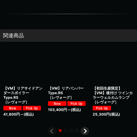
関連商品
【VM】リアサイドアン
【VM】リアバンパー
【初回生産限定】
ダースポイラー
Type.RS
【VM】後付け ツインカ
Type.RS
［レヴォーグ］
ラーウェルカムランプ
［レヴォーグ］
［レヴォーグ］
103,400
円
～
(税込)
41,800
円
～
(税込)
25,300
円
(税込)