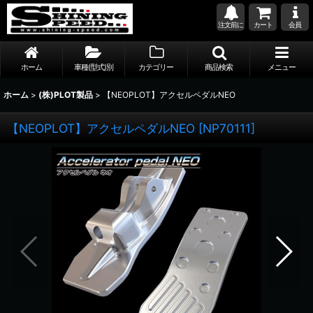
注文前に
カート
会員
ホーム
車種(型式)別
カテゴリー
商品検索
メニュー
ホーム
>
(株)PLOT製品
>
【NEOPLOT】アクセルペダルNEO
【NEOPLOT】アクセルペダルNEO
[
NP70111
]