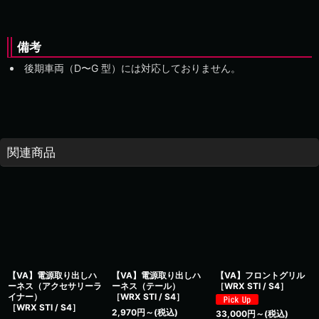
備考
後期車両（
）には対応しておりません。
関連商品
【VA】電源取り出しハ
【VA】電源取り出しハ
【VA】フロントグリル
ーネス（アクセサリーラ
ーネス（テール）
［WRX STI / S4］
イナー）
［WRX STI / S4］
［WRX STI / S4］
2,970
円
～
(税込)
33,000
円
～
(税込)