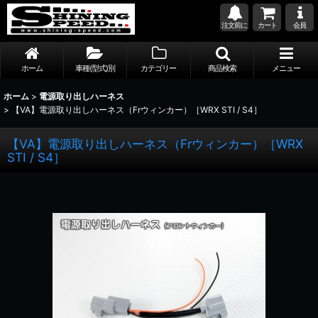
注文前に
カート
会員
ホーム
車種(型式)別
カテゴリー
商品検索
メニュー
ホーム
>
電源取り出しハーネス
>
【VA】電源取り出しハーネス（Frウィンカー）［WRX STI / S4］
【VA】電源取り出しハーネス（Frウィンカー）［WRX
STI / S4］