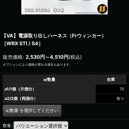
【VA】電源取り出しハーネス（Frウィンカー）
［WRX STI / S4］
販売価格
:
2,530
円
～4,510
円
(税込)
オプションにより価格が変わる場合もあります。
a/数量
在庫
a1/1個（片側分）
70
a2/2個（両側分）
有り
a/数量
を選択してください
数量
: