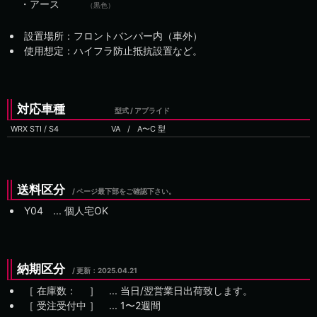
・アース
（黒色）
設置場所：フロントバンパー内（車外）
使用想定：ハイフラ防止抵抗設置など。
対応車種
型式 / アプライド
WRX STI / S4
VA
/
送料区分
/ ページ最下部をご確認下さい。
Y04 ... 個人宅OK
納期区分
/ 更新：
［ 在庫数： ］ ... 当日/翌営業日出荷致します。
［ 受注受付中 ］ ...