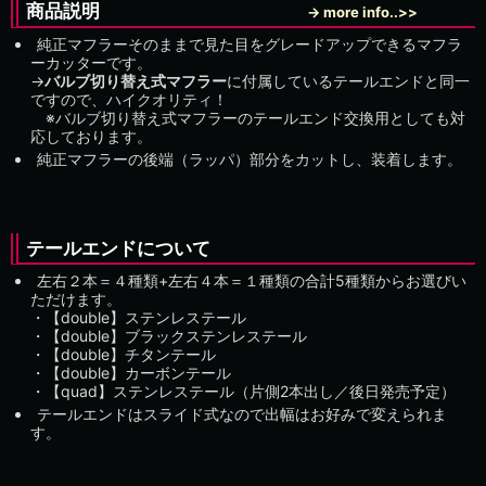
商品説明
→ more info..>>
純正マフラーそのままで見た目をグレードアップできるマフラ
ーカッターです。
→
バルブ切り替え式マフラー
に付属しているテールエンドと同一
ですので、ハイクオリティ！
※バルブ切り替え式マフラーのテールエンド交換用としても対
応しております。
純正マフラーの後端（ラッパ）部分をカットし、装着します。
テールエンドについて
左右２本＝４種類+左右４本＝１種類の合計5種類からお選びい
ただけます。
・【double】ステンレステール
・【double】ブラックステンレステール
・【double】チタンテール
・【double】カーボンテール
・【quad】ステンレステール（片側2本出し／後日発売予定）
テールエンドはスライド式なので出幅はお好みで変えられま
す。