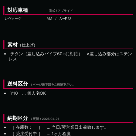
対応車種
型式 / アプライド
レヴォーグ
VM
/
素材
（仕上げ）
チタン（差し込みパイプ60φに対応） ※差し込み部分はステン
レス
送料区分
/ ページ最下部をご確認下さい。
Y10 ... 個人宅OK
納期区分
/ 更新：
［ 在庫数： ］ ... 当日/翌営業日出荷致します。
［ 受注受付中 ］ ...