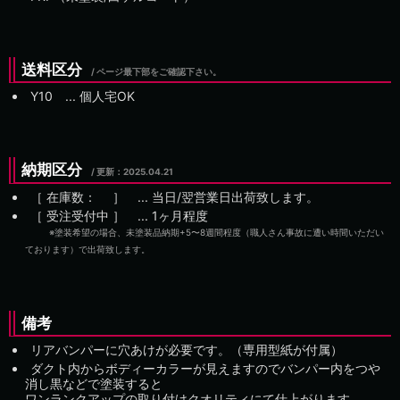
送料区分
/ ページ最下部をご確認下さい。
Y10 ... 個人宅OK
納期区分
/ 更新：
［ 在庫数： ］ ... 当日/翌営業日出荷致します。
［ 受注受付中 ］ ...
※塗装希望の場合、未塗装品納期
+
で出荷致します。
備考
リアバンパーに穴あけが必要です。（専用型紙が付属）
ダクト内からボディーカラーが見えますのでバンパー内をつや
消し黒などで塗装すると
ワンランクアップの取り付けクオリティにて仕上がります。