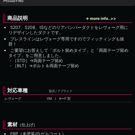
商品説明
→ more info..>>
S207、S208、tSなどのリアバンパーダクトをレヴォーグ用に
リデザインしたダクトです。
プレスラインはレヴォーグ専用ですのでフィッティングも抜
群！
ご要望にお答えして「ボルト留めタイプ」と「両面テープ留め
タイプ」をご用意しました。
・［STD］→両面テープ留め
・［BLT］→ボルト＆両面テープ留め
対応車種
型式 / アプライド
レヴォーグ
VM
/
素材
（仕上げ）
FRP（未塗装/白ゲルコート）