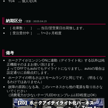
Y04 ... 個人宅OK
納期区分
/ 更新：
［ 在庫数： ］ ... 当日/翌営業日出荷致します。
［ 受注受付中 ］ ...
備考
ホークアイがエンジンONに連動（デイライト化）する以外は純
正機能そのままお使い頂けます。
よってOFFでもautoでもデイライトになりますし、autoの場合は
設定通りに自動点灯します。
ホークアイの明るさはスモールランプと同じです。（明るくな
るわけではありません）
故障の原因になる為、このハーネスから他の電源を取り出さな
いでください
（消費電力が少ないテープLEDやエンブレムLED程度はOK）