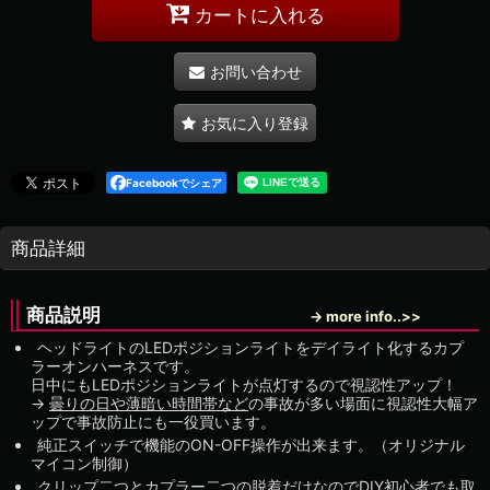
カートに入れる
お問い合わせ
お気に入り登録
Facebookでシェア
商品詳細
商品説明
→ more info..>>
ヘッドライトのLEDポジションライトをデイライト化するカプ
ラーオンハーネスです。
日中にもLEDポジションライトが点灯するので視認性アップ！
→
曇りの日や薄暗い時間帯など
の事故が多い場面に視認性大幅ア
ップで事故防止にも一役買います。
純正スイッチで機能のON-OFF操作が出来ます。（オリジナル
マイコン制御）
クリップ二つとカプラー二つの脱着だけなのでDIY初心者でも取