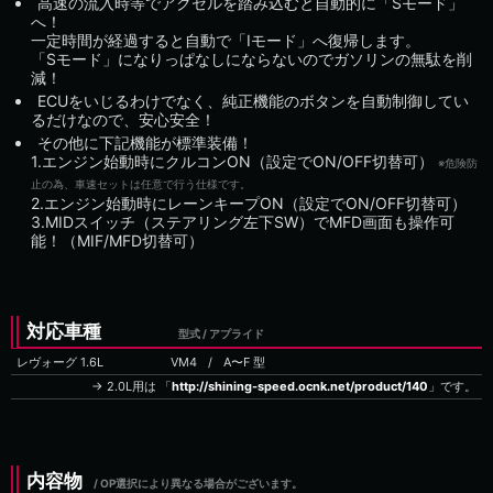
高速の流入時等でアクセルを踏み込むと自動的に「Sモード」
へ！
一定時間が経過すると自動で「Iモード」へ復帰します。
「Sモード」になりっぱなしにならないのでガソリンの無駄を削
減！
ECUをいじるわけでなく、純正機能のボタンを自動制御してい
るだけなので、安心安全！
その他に下記機能が標準装備！
1.エンジン始動時にクルコンON（設定でON/OFF切替可）
※危険防
止の為、車速セットは任意で行う仕様です。
2.エンジン始動時にレーンキープON（設定でON/OFF切替可）
3.MIDスイッチ（ステアリング左下SW）でMFD画面も操作可
能！（MIF/MFD切替可）
対応車種
型式 / アプライド
レヴォーグ 1.6L
VM4
/
→ 2.0L用は 「
http://shining-speed.ocnk.net/product/140
」です。
内容物
/ OP選択により異なる場合がございます。