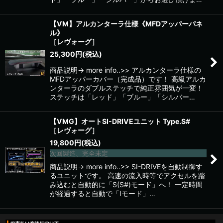
【VM】アルカンターラ仕様《MFDアッパーパネ
ル》
［レヴォーグ］
25,300
円
(税込)
商品説明→ more info..>> アルカンターラ仕様の
MFDアッパーカバー（完成品）です！ 高級アルカ
ンターラのダブルステッチで純正雰囲気が一変！
ステッチは「レッド」「ブルー」「シルバー…
【VMG】オートSI-DRIVEユニット Type.S#
［レヴォーグ］
19,800
円
(税込)
次回製造、完全未定
商品説明→ more info..>> SI-DRIVEを自動制御す
るユニットです。 高速の流入時等でアクセルを踏
み込むと自動的に「S(S#)モード」へ！ 一定時間
が経過すると自動で「Iモード」…