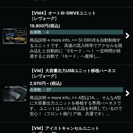
【VM4】オートSI-DRIVEユニット
［レヴォーグ］
19,800
円
(税込)
在庫数 ：4
商品説明→ more info..>> SI-DRIVEを自動制御す
るユニットです。 高速の流入時等でアクセルを踏
み込むと自動的に「Sモード」へ！ 一定時間が経
過すると自動で「Iモード」へ復帰し…
【VM】大容量出力USBユニット移植ハーネス
［レヴォーグ］
2,970
円
～
(税込)
在庫数 ：37
商品説明→ more info..>> A型は1A...。そんなA型
に大容量出力ユニットを移植する専用ハーネスで
す。 ユニットはスバル純正品を利用しているので
安心！（フロント側/リア側、共通です）…
【VM】アイストキャンセルユニット