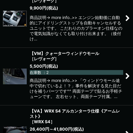
［レヴォーグ］
9,900
円
(税込)
商品説明→ more info..>> エンジン始動後に自動
的にアイドリングストップを自動キャンセルする
ユニットです。 こだわりのカプラーオン仕様なの
で電気知識がなくても取り付け出来ます。（後付
け…
【VM】クォーターウィンドウモール
［レヴォーグ］
5,500
円
(税込)
在庫数 ：2
商品説明→ more info..>> 「ウィンドウモール途
中で切れているよ！？」事件を解決する見た目だ
けを補うパーツです^^ 両面テープで貼るお手軽チ
ューンです。 左右セット、両面テープ付属。…
【VA】WRX S4 アルカンターラ仕様《アームレ
スト》
［WRX S4］
26,400
円
～41,800
円
(税込)