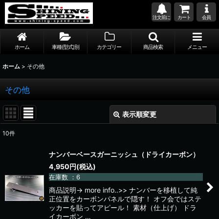
注文前に
カート
会員
ホーム
車種(型式)別
カテゴリー
商品検索
メニュー
ホーム
>
その他
その他
表示順変更
閉じる
10
件
表示数
:
ナンバーベースガーニッシュ（ドライカーボン）
4,950
円
(税込)
並び順
:
在庫数 ：6
商品説明→ more info..>> ナンバーを移植して純
絞り込む
正位置をカーボンパネルで隠す！ オフ会ではステ
ッカーを貼ってアピール！ 素材（仕上げ） ドラ
イカーボン …