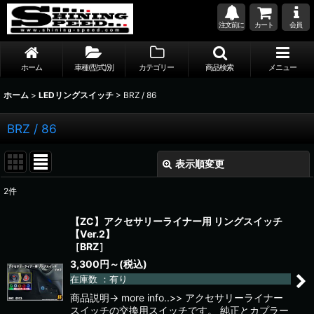
注文前に
カート
会員
ホーム
車種(型式)別
カテゴリー
商品検索
メニュー
ホーム
>
LEDリングスイッチ
>
BRZ / 86
BRZ / 86
表示順変更
閉じる
2
件
表示数
:
【ZC】アクセサリーライナー用 リングスイッチ
【Ver.2】
並び順
:
［BRZ］
3,300
円
～
(税込)
在庫数 ：有り
絞り込む
商品説明→ more info..>> アクセサリーライナー
スイッチの交換用スイッチです。 純正とカプラー