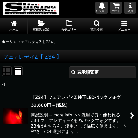
注文前に
カート
会員
ホーム
車種(型式)別
カテゴリー
商品検索
メニュー
ホーム
>
フェアレディZ【 Z34 】
フェアレディZ【 Z34 】
表示順変更
閉じる
2
件
表示数
:
【Z34】フェアレディZ 純正LEDバックフォグ
30,800
円
～
(税込)
並び順
:
商品説明→ more info..>> 流用で良く使われる
Z34 フェアレディーZ用のバックフォグです。
絞り込む
Z34はもちろん、流用として幅広く使えます。 内
容物 / OP選択により…